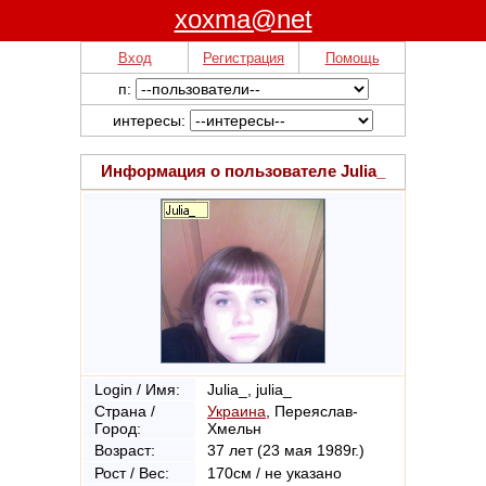
xoxma@net
Вход
Регистрация
Помощь
п:
интересы:
Информация о пользователе
Julia_
Login / Имя:
Julia_, julia_
Страна /
Украина
, Переяслав-
Город:
Хмельн
Возраст:
37 лет (23 мая 1989г.)
Рост / Вес:
170см / не указано