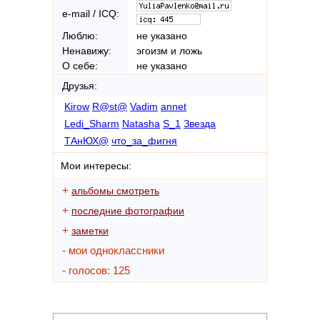
e-mail / ICQ:
Люблю:
не указано
Ненавижу:
эгоизм и ложь
О себе:
не указано
Друзья:
Kirow
R@st@
Vadim
annet
Ledi_Sharm
Natasha
S_1
Звезда
ТАнЮХ@
что_за_фигня
Мои интересы:
+
альбомы смотреть
+
последние фотографии
+
заметки
- мои одноклассники
- голосов: 125