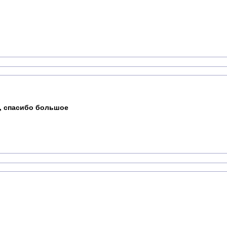
, спасибо большое