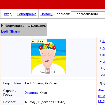
Вход
Регистрация
Помощь
пользов:
Информация о пользователе
Ledi_Sharm
xoxma@net
+
а
+
п
+
з
+
м
В д
Гол
Login / Имя:
Ledi_Sharm, Любовь
Дру
Ale
Страна /
Украина
, Киев
Город:
KSM
М13
Возраст:
61 год (05 декабря 1964г.)