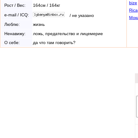
bize
Рост / Вес:
164см / 164кг
Rica
e-mail / ICQ:
/ не указано
Мок
Люблю:
жизнь
Ненавижу:
ложь, предательство и лицемерие
О себе:
да что там говорить?