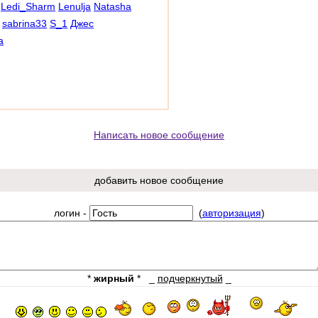
Ledi_Sharm
Lenulja
Natasha
sabrina33
S_1
Джес
а
Написать новое сообщение
добавить новое сообщение
логин -
(
авторизация
)
*
жирный
*
_
подчеркнутый
_