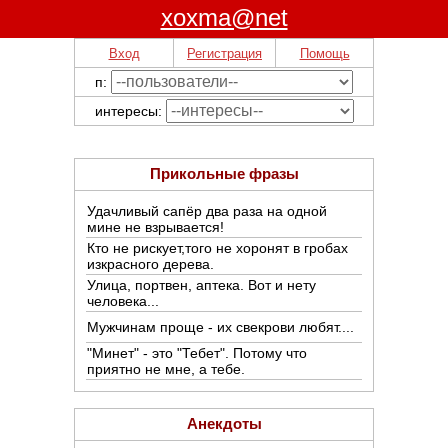
xoxma@net
Вход
Регистрация
Помощь
п:
интересы:
Фотоальбомы, Тосты, Поздравления,
Анекдоты, одноклассники, Видео, фразы
Прикольные фразы
Удачливый сапёр два раза на одной
мине не взрывается!
Кто не рискует,того не хоронят в гробах
изкрасного дерева.
Улица, портвен, аптека. Вот и нету
человека...
Мужчинам проще - их свекрови любят....
"Минет" - это "Тебет". Потому что
приятно не мне, а тебе.
Анекдоты