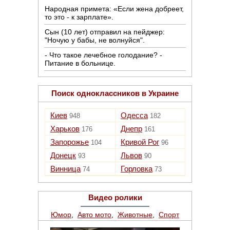
Народная примета: «Если жена добреет,
то это - к зарплате».
Сын (10 лет) отпpавил на пейджеp:
"Hочую у бабы, не волнуйся".
- Что такое лечебное голодание? -
Питание в больнице.
Поиск одноклассников в Украине
Киев
Одесса
948
182
Харьков
Днепр
176
161
Запорожье
Кривой Рог
104
96
Донецк
Львов
93
90
Винница
Горловка
74
73
Видео ролики
Юмор
,
Авто мото
,
Животные
,
Спорт