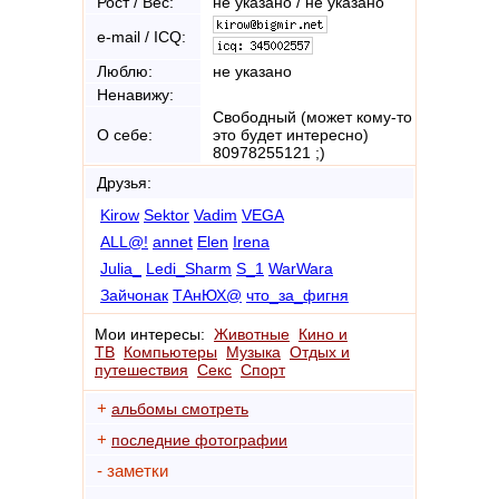
Рост / Вес:
не указано / не указано
e-mail / ICQ:
Люблю:
не указано
Ненавижу:
Cвободный (может кому-то
О себе:
это будет интересно)
80978255121 ;)
Друзья:
Kirow
Sektor
Vadim
VEGA
ALL@!
annet
Elen
Irena
Julia_
Ledi_Sharm
S_1
WarWara
Зайчонак
ТАнЮХ@
что_за_фигня
Мои интересы:
Животные
Кино и
ТВ
Компьютеры
Музыка
Отдых и
путешествия
Секс
Спорт
+
альбомы смотреть
+
последние фотографии
- заметки