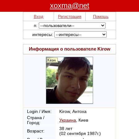
xoxma@net
Вход
Регистрация
Помощь
п:
интересы:
Информация о пользователе
Kirow
Login / Имя:
Kirow, Антоха
Страна /
Украина
, Киев
Город:
38 лет
Возраст:
(02 сентября 1987г.)