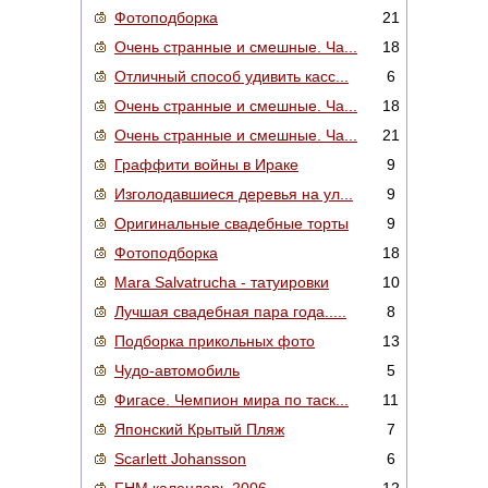
Фотоподборка
21
Очень странные и смешные. Ча...
18
Отличный способ удивить касс...
6
Очень странные и смешные. Ча...
18
Очень странные и смешные. Ча...
21
Граффити войны в Ираке
9
Изголодавшиеся деревья на ул...
9
Оригинальные свадебные торты
9
Фотоподборка
18
Mara Salvatrucha - татуировки
10
Лучшая свадебная пара года.....
8
Подборка прикольных фото
13
Чудо-автомобиль
5
Фигасе. Чемпион мира по таск...
11
Японский Крытый Пляж
7
Scarlett Johansson
6