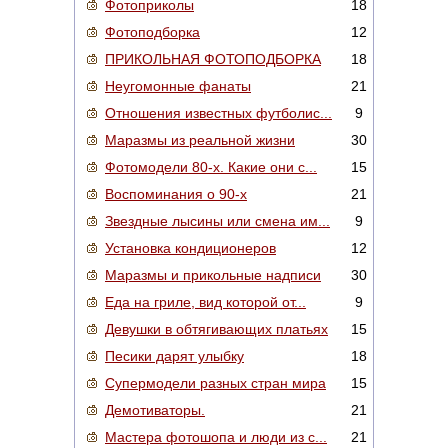
Фотоприколы
18
Фотоподборка
12
ПРИКОЛЬНАЯ ФОТОПОДБОРКА
18
Неугомонные фанаты
21
Отношения известных футболис...
9
Маразмы из реальной жизни
30
Фотомодели 80-х. Какие они с...
15
Воспоминания о 90-х
21
Звездные лысины или смена им...
9
Установка кондиционеров
12
Маразмы и прикольные надписи
30
Еда на гриле, вид которой от...
9
Девушки в обтягивающих платьях
15
Песики дарят улыбку
18
Супермодели разных стран мира
15
Демотиваторы.
21
Мастера фотошопа и люди из с...
21