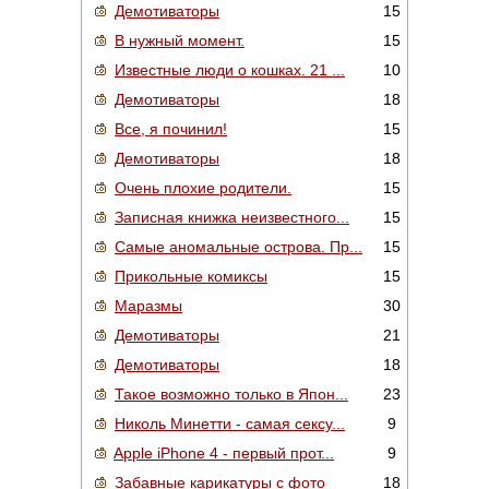
Демотиваторы
15
В нужный момент.
15
Известные люди о кошках. 21 ...
10
Демотиваторы
18
Все, я починил!
15
Демотиваторы
18
Очень плохие родители.
15
Записная книжка неизвестного...
15
Самые аномальные острова. Пр...
15
Прикольные комиксы
15
Маразмы
30
Демотиваторы
21
Демотиваторы
18
Такое возможно только в Япон...
23
Николь Минетти - самая сексу...
9
Apple iPhone 4 - первый прот...
9
Забавные карикатуры с фото
18