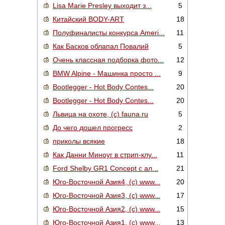
Lisa Marie Presley выходит з...
5
Китайский BODY-ART
18
Полуфиналисты конкурса Ameri...
11
Как Басков облапал Повалий
5
Очень классная подборка фото...
12
BMW Alpine - Машинка просто ...
9
Bootlegger - Hot Body Contes...
20
Bootlegger - Hot Body Contes...
20
Львица на охоте, (c) fauna.ru
5
До чего дошел прогресс
2
приколы всякие
18
Как Данни Миноуг в стрип-клу...
11
Ford Shelby GR1 Concept с ал...
21
Юго-Восточной Азия4, (c) www...
20
Юго-Восточной Азия3, (c) www...
17
Юго-Восточной Азия2, (c) www...
15
Юго-Восточной Азия1, (c) www...
13