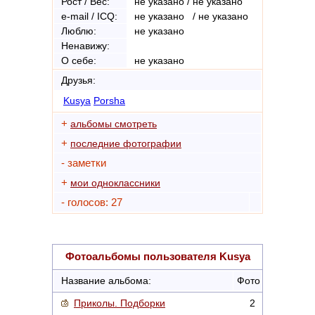
Рост / Вес:
не указано / не указано
e-mail / ICQ:
не указано / не указано
Люблю:
не указано
Ненавижу:
О себе:
не указано
Друзья:
Kusya
Porsha
+
альбомы смотреть
+
последние фотографии
- заметки
+
мои одноклассники
- голосов: 27
Фотоальбомы пользователя
Kusya
Название альбома:
Фото
Приколы. Подборки
2