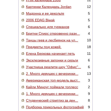
FHM календарь 2006
12
Картинки Календарь Jordan
12
Мадонна и ее декольте
5
2006 EDAG Biwak
5
Специально для гурманов
6
Бритни Спирс откровенно разн...
4
Танцы геев и лесбиянок на ул...
10
Предметы под кожей.
18
Елена Беркова начинает петь
11
Эксклюзивные запонки и серьги
6
Участница реалити-шоу "Офис"...
6
2. Много девушек с вечеринки...
13
Американская топ-модель выст...
3
Кайли Миноуг поймали топлесс
2
1. Много девушек с вечеринки...
9
Студенческий стриптиз за ден...
8
Подборка прикольных фотографий
9