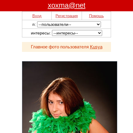
xoxma@net
Вход
Регистрация
Помощь
п:
интересы:
Главное фото пользователя
Kusya