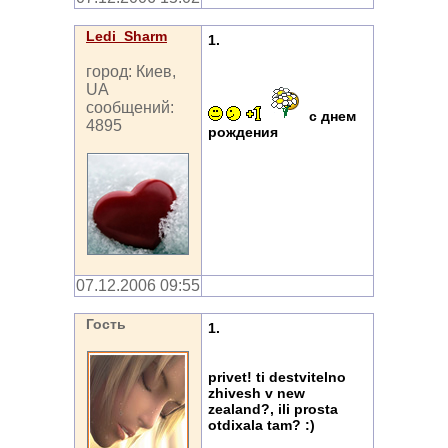
Ledi_Sharm
1.
город: Киев,
UA
сообщений:
с днем
4895
рождения
07.12.2006 09:55
Гость
1.
privet! ti destvitelno
zhivesh v new
zealand?, ili prosta
otdixala tam? :)