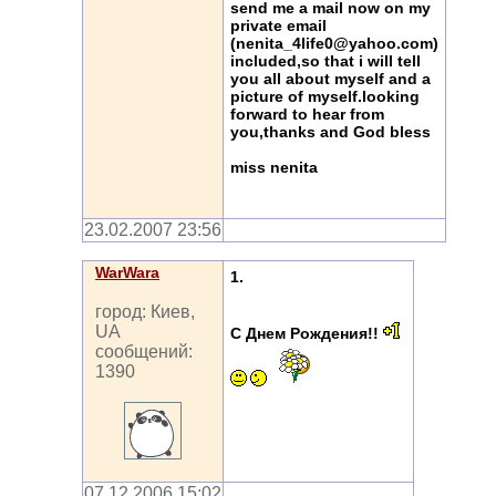
send me a mail now on my
private email
(nenita_4life0@yahoo.com)
included,so that i will tell
you all about myself and a
picture of myself.looking
forward to hear from
you,thanks and God bless
miss nenita
23.02.2007 23:56
WarWara
1.
город: Киев,
UA
С Днем Рождения!!
сообщений:
1390
07.12.2006 15:02