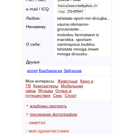
e-mail / ICQ:
Люблю:
tshetate-sport-mir-droujba...
vauna-obmanov-
Ненавижу:
grousnaste-...
molodou farmatsevt iz
marokka .sportam
О себе:
zanimayous.loublou
tshetate mnoga.imeet
mnoga drouzeu..
Друзья:
annet
Барбариска
Зайчонак
Мои интересы:
Животные
Кино и
ТВ
Компьютеры
Мобильная
связь
Музыка
Отдых и
путешествия
Секс
Спорт
+
альбомы смотреть
+
последние фотографии
- заметки
- мои одноклассники