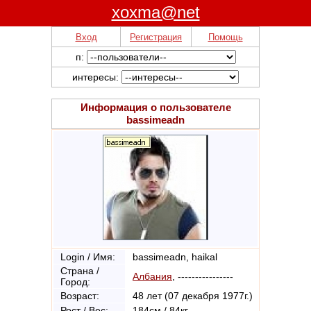
xoxma@net
Вход
Регистрация
Помощь
п:
интересы:
Информация о пользователе
bassimeadn
Login / Имя:
bassimeadn, haikal
Страна /
Албания
, ----------------
Город:
Возраст:
48 лет (07 декабря 1977г.)
Рост / Вес:
184см / 84кг