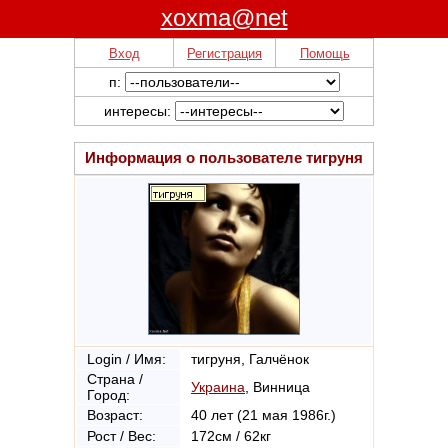
xoxma@net
Вход
Регистрация
Помощь
п:
интересы:
Информация о пользователе
тигруня
Login / Имя:
тигруня, Галчёнок
Страна /
Украина
, Винница
Город:
Возраст:
40 лет (21 мая 1986г.)
Рост / Вес:
172см / 62кг