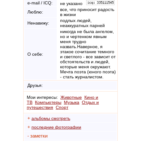
e-mail / ICQ:
не указано
все, что приносит радость
Люблю:
в жизни
подлых людей,
Ненавижу:
неаккуратных парней
никогда не была ангелом,
но и чертенком явным
меня трудно
назвать.Наверное, я
этакое сочитание темного
О себе:
и светлого - все зависит от
обстоятельств и людей,
которые меня окружают.
Мечта поэта (юного поэта)
- стать журналистом.
Друзья:
Мои интересы:
Животные
Кино и
ТВ
Компьютеры
Музыка
Отдых и
путешествия
Спорт
+
альбомы смотреть
+
последние фотографии
- заметки