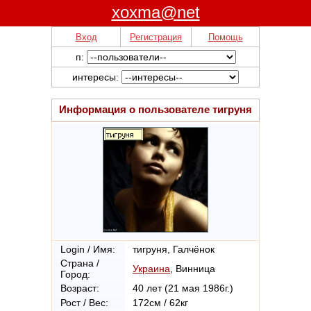
xoxma@net
Вход
Регистрация
Помощь
п:
интересы:
Информация о пользователе
тигруня
Login / Имя:
тигруня, Галчёнок
Страна /
Украина
, Винница
Город:
Возраст:
40 лет (21 мая 1986г.)
Рост / Вес:
172см / 62кг