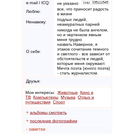
e-mail / ICQ:
не указано
все, что приносит радость
Люблю:
в жизни
подлых людей,
Ненавижу:
неаккуратных парней
никогда не была ангелом,
но и чертенком явным
меня трудно
назвать.Наверное, я
этакое сочитание темного
О себе:
и светлого - все зависит от
обстоятельств и людей,
которые меня окружают.
Мечта поэта (юного поэта)
- стать журналистом.
Друзья:
Мои интересы:
Животные
Кино и
ТВ
Компьютеры
Музыка
Отдых и
путешествия
Спорт
+
альбомы смотреть
+
последние фотографии
- заметки