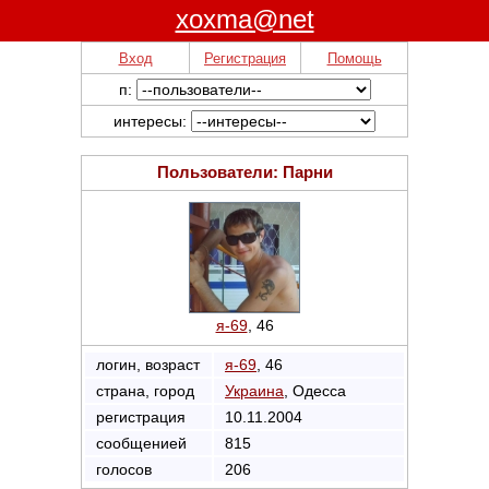
xoxma@net
Вход
Регистрация
Помощь
п:
интересы:
Пользователи: Парни
я-69
, 46
логин, возраст
я-69
, 46
страна, город
Украина
, Одесса
регистрация
10.11.2004
сообщенией
815
голосов
206