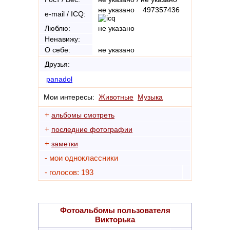
не указано 497357436
e-mail / ICQ:
Люблю:
не указано
Ненавижу:
О себе:
не указано
Друзья:
panadol
Мои интересы:
Животные
Музыка
+
альбомы смотреть
+
последние фотографии
+
заметки
- мои одноклассники
- голосов: 193
Фотоальбомы пользователя
Викторька