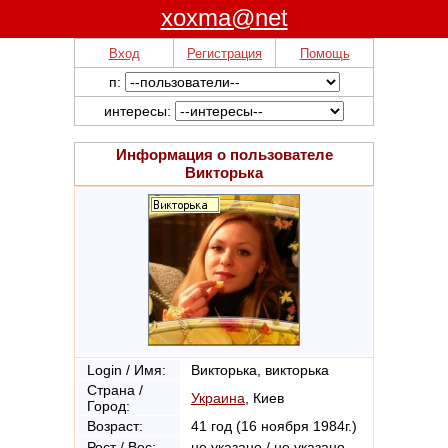
xoxma@net
Вход
Регистрация
Помощь
п:
интересы:
Информация о пользователе
Викторька
Login / Имя:
Викторька, викторька
Страна /
Украина
, Киев
Город:
Возраст:
41 год (16 ноября 1984г.)
Рост / Вес:
не указано / не указано