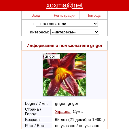
xoxma@net
Вход
Регистрация
Помощь
п:
интересы:
Информация о пользователе
grigor
Login / Имя:
grigor, grigor
Страна /
Украина
, Сумы
Город:
Возраст:
65 лет (21 декабря 1960г.)
Рост / Вес:
не указано / не указано