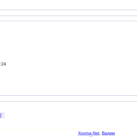
:24
7
Xoxma.Net
,
Вадим