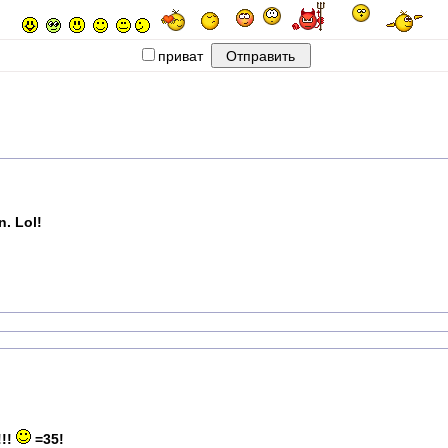
приват
. Lol!
!!
=35!