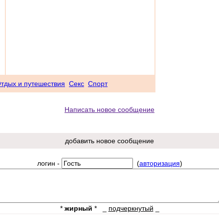
тдых и путешествия
Секс
Спорт
Написать новое сообщение
добавить новое сообщение
логин -
(
авторизация
)
*
жирный
*
_
подчеркнутый
_