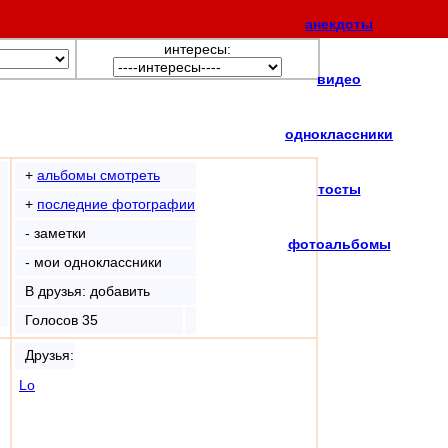
анекдоты
интересы:
видео
одноклассники
+
альбомы смотреть
тосты
+
последние фотографии
- заметки
фотоальбомы
- мои одноклассники
В друзья: добавить
Голосов 35
Друзья:
Lo