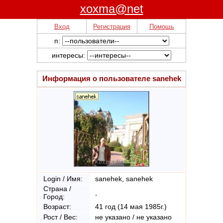
xoxma@net
Вход
Регистрация
Помощь
п:
интересы:
Информация о пользователе
sanehek
Login / Имя:
sanehek, sanehek
Страна /
,
Город:
Возраст:
41 год (14 мая 1985г.)
Рост / Вес:
не указано / не указано