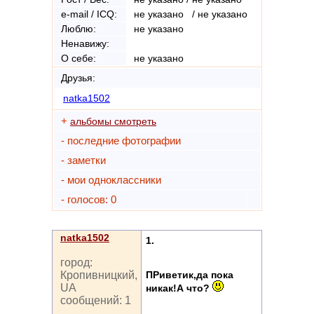
e-mail / ICQ:
не указано / не указано
Люблю:
не указано
Ненавижу:
О себе:
не указано
Друзья:
natka1502
+
альбомы смотреть
- последние фотографии
- заметки
- мои одноклассники
- голосов: 0
natka1502
1.
город:
ПРиветик,да пока
Кропивницкий,
UA
никак!А что?
сообщений: 1