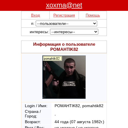
xoxma@net
Вход
Регистрация
Помощь
п:
интересы:
Информация о пользователе
POMAHTIK82
Login / Имя:
POMAHTIK82, pomahtik82
Страна /
,
Город:
Возраст:
44 года (07 августа 1982г.)
Рост / Вес:
не указано / не указано