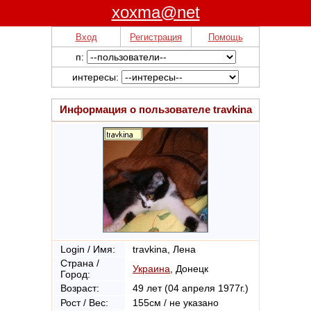
xoxma@net
Вход
Регистрация
Помощь
п:
интересы:
Информация о пользователе
travkina
Login / Имя:
travkina, Лена
Страна /
Украина
, Донецк
Город:
Возраст:
49 лет (04 апреля 1977г.)
Рост / Вес:
155см / не указано