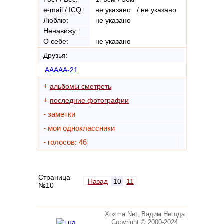
e-mail / ICQ:
не указано / не указано
Люблю:
не указано
Ненавижу:
О себе:
не указано
Друзья:
AAAAA-21
+
альбомы смотреть
+
последние фотографии
- заметки
- мои одноклассники
- голосов: 46
Страница
Назад
10
11
№10
Xoxma.Net
,
Вадим Негода
Copyright © 2000-2024