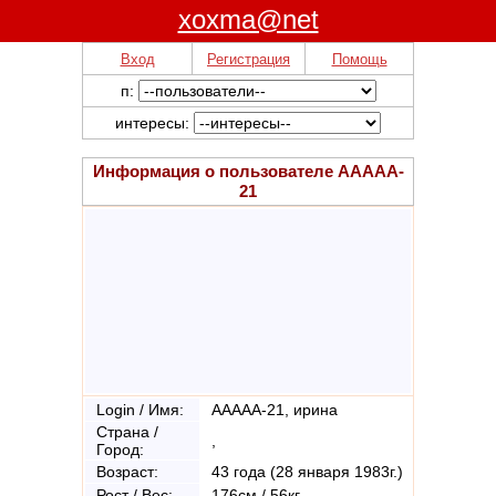
xoxma@net
Вход
Регистрация
Помощь
п:
интересы:
Информация о пользователе
AAAAA-
21
Login / Имя:
AAAAA-21, ирина
Страна /
,
Город:
Возраст:
43 года (28 января 1983г.)
Рост / Вес:
176см / 56кг